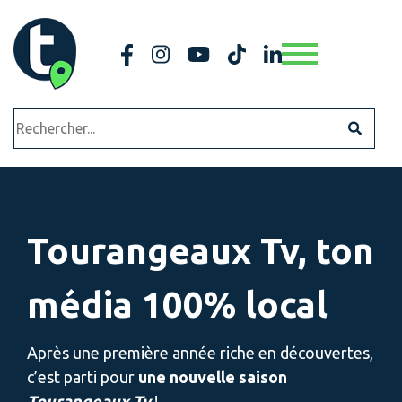
Aller à la navigation principale
Aller au contenu principal
Tourangeaux Tv, ton
média 100% local
Après une première année riche en découvertes,
c’est parti pour
une nouvelle saison
Tourangeaux
Tv
!